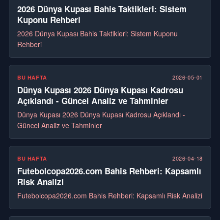
2026 Dünya Kupası Bahis Taktikleri: Sistem
Kuponu Rehberi
2026 Dünya Kupası Bahis Taktikleri: Sistem Kuponu
Rehberi
2026-05-01
BU HAFTA
Dünya Kupası 2026 Dünya Kupası Kadrosu
Açıklandı - Güncel Analiz ve Tahminler
Dünya Kupası 2026 Dünya Kupası Kadrosu Açıklandı -
Güncel Analiz ve Tahminler
2026-04-18
BU HAFTA
Futebolcopa2026.com Bahis Rehberi: Kapsamlı
Risk Analizi
Futebolcopa2026.com Bahis Rehberi: Kapsamlı Risk Analizi