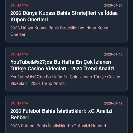
2026-04-27
BU HAFTA
2026 Dünya Kupası Bahis Stratejileri ve İddaa
Kupon Önerileri
2026 Dünya Kupası Bahis Stratejileri ve İddaa Kupon
Önerileri
2026-04-18
BU HAFTA
YouTube&#x27;da Bu Hafta En Çok İzlenen
Türkçe Casino Videoları - 2024 Trend Analizi
YouTube&#x27;da Bu Hafta En Çok İzlenen Türkçe Casino
Videoları - 2024 Trend Analizi
2026-04-19
BU HAFTA
2026 Futebol Bahis İstatistikleri: xG Analizi
Rehberi
2026 Futebol Bahis İstatistikleri: xG Analizi Rehberi