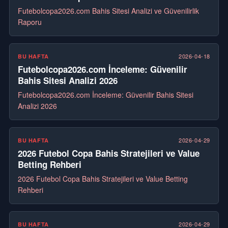
Futebolcopa2026.com Bahis Sitesi Analizi ve Güvenilirlik
Raporu
2026-04-18
BU HAFTA
Futebolcopa2026.com İnceleme: Güvenilir
Bahis Sitesi Analizi 2026
Futebolcopa2026.com İnceleme: Güvenilir Bahis Sitesi
Analizi 2026
2026-04-29
BU HAFTA
2026 Futebol Copa Bahis Stratejileri ve Value
Betting Rehberi
2026 Futebol Copa Bahis Stratejileri ve Value Betting
Rehberi
2026-04-29
BU HAFTA