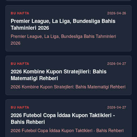
2026-04-26
BU HAFTA
Premier League, La Liga, Bundesliga Bahis
Tahminleri 2026
Premier League, La Liga, Bundesliga Bahis Tahminleri
2026
2026-04-27
BU HAFTA
2026 Kombine Kupon Stratejileri: Bahis
Matematigi Rehberi
2026 Kombine Kupon Stratejileri: Bahis Matematigi Rehberi
2026-04-27
BU HAFTA
2026 Futebol Copa İddaa Kupon Taktikleri -
Bahis Rehberi
2026 Futebol Copa İddaa Kupon Taktikleri - Bahis Rehberi