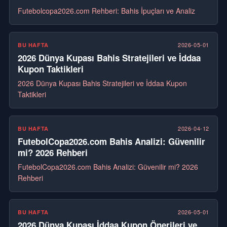
Futebolcopa2026.com Rehberi: Bahis İpuçları ve Analiz
2026-05-01
BU HAFTA
2026 Dünya Kupası Bahis Stratejileri ve İddaa
Kupon Taktikleri
2026 Dünya Kupası Bahis Stratejileri ve İddaa Kupon
Taktikleri
2026-04-12
BU HAFTA
FutebolCopa2026.com Bahis Analizi: Güvenilir
mi? 2026 Rehberi
FutebolCopa2026.com Bahis Analizi: Güvenilir mi? 2026
Rehberi
2026-05-01
BU HAFTA
2026 Dünya Kupası İddaa Kupon Önerileri ve