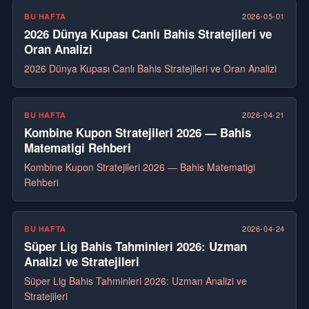
2026-05-01
BU HAFTA
2026 Dünya Kupası Canlı Bahis Stratejileri ve
Oran Analizi
2026 Dünya Kupası Canlı Bahis Stratejileri ve Oran Analizi
2026-04-21
BU HAFTA
Kombine Kupon Stratejileri 2026 — Bahis
Matematigi Rehberi
Kombine Kupon Stratejileri 2026 — Bahis Matematigi
Rehberi
2026-04-24
BU HAFTA
Süper Lig Bahis Tahminleri 2026: Uzman
Analizi ve Stratejileri
Süper Lig Bahis Tahminleri 2026: Uzman Analizi ve
Stratejileri