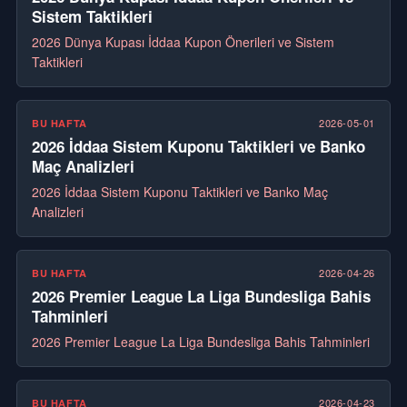
Sistem Taktikleri
2026 Dünya Kupası İddaa Kupon Önerileri ve Sistem
Taktikleri
2026-05-01
BU HAFTA
2026 İddaa Sistem Kuponu Taktikleri ve Banko
Maç Analizleri
2026 İddaa Sistem Kuponu Taktikleri ve Banko Maç
Analizleri
2026-04-26
BU HAFTA
2026 Premier League La Liga Bundesliga Bahis
Tahminleri
2026 Premier League La Liga Bundesliga Bahis Tahminleri
2026-04-23
BU HAFTA