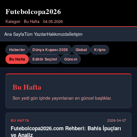
Futebolcopa2026
Kategori · Bu Hafta · 04.05.2026
Ana Sayfa
Tüm Yazılar
Hakkımızda
İletişim
Haberler
Dünya Kupası 2026
Global
Kripto
Bu Hafta
Editör Seçimi
Güncel
Bu Hafta
Son yedi gün içinde yayımlanan en güncel başlıklar.
2026-04-07
BU HAFTA
Futebolcopa2026.com Rehberi: Bahis İpuçları
ve Analiz