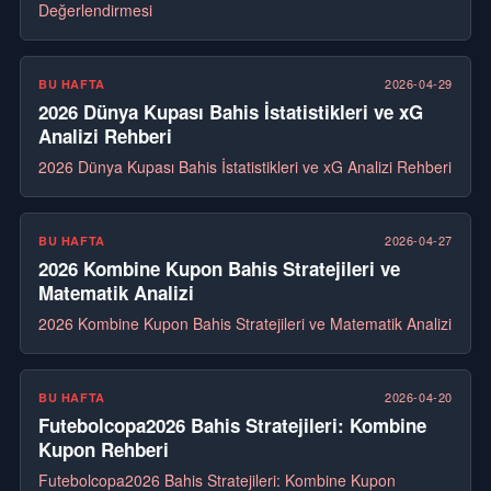
Değerlendirmesi
2026-04-29
BU HAFTA
2026 Dünya Kupası Bahis İstatistikleri ve xG
Analizi Rehberi
2026 Dünya Kupası Bahis İstatistikleri ve xG Analizi Rehberi
2026-04-27
BU HAFTA
2026 Kombine Kupon Bahis Stratejileri ve
Matematik Analizi
2026 Kombine Kupon Bahis Stratejileri ve Matematik Analizi
2026-04-20
BU HAFTA
Futebolcopa2026 Bahis Stratejileri: Kombine
Kupon Rehberi
Futebolcopa2026 Bahis Stratejileri: Kombine Kupon