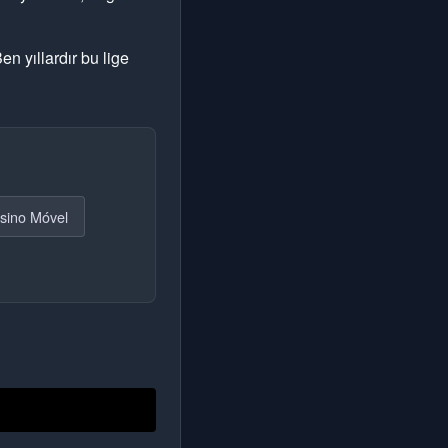
en yıllardır bu lige
sino Móvel