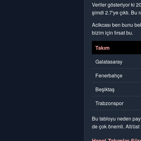
Veriler gösteriyor ki
şimdi 2.7'ye çıktı. Bu
Acikcası ben bunu bek
bizim için fırsat bu.
Takım
Galatasaray
Fenerbahçe
Beşiktaş
Trabzonspor
Bu tabloyu neden pay
de çok önemli. Alt/üst 
Hangi Takımlar Sür