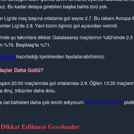
uz. Bu kadar detaya girebilen başka bahis türü yok.
Lig'de maç başına ortalama gol sayısı 2.7. Bu rakam Avrupa l
mier Lig'de 2.8. Yani bizim ligimiz gol açısından verimli.
erinde şu takımlara dikkat: Galatasaray maçlarının %82'sinde 2.5 
n %76. Beşiktaş'ta %71.
ibimizin
hazırladığı içeriklerden faydalanabilirsiniz.
Maçlar Daha Gollü?
ı. Akşam 20:00 maçlarında gol ortalaması 2.9. Öğlen 13:30 maçla
dinç, tribünler daha dolu.
üst bahisleri daha çok tercih ediyorum.
Iddaatahmin2026
plat
.
Dikkat Edilmesi Gerekenler