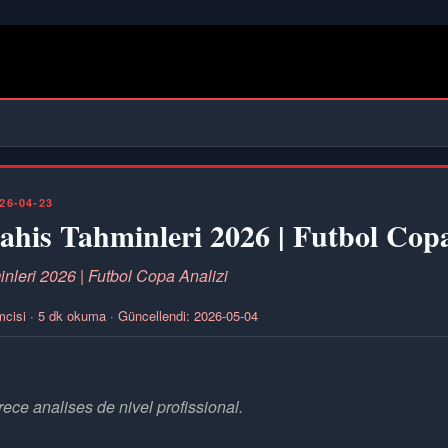
26-04-23
ahis Tahminleri 2026 | Futbol Copa
nleri 2026 | Futbol Copa Analizi
cisi · 5 dk okuma · Güncellendi: 2026-05-04
ece analises de nivel profissional.