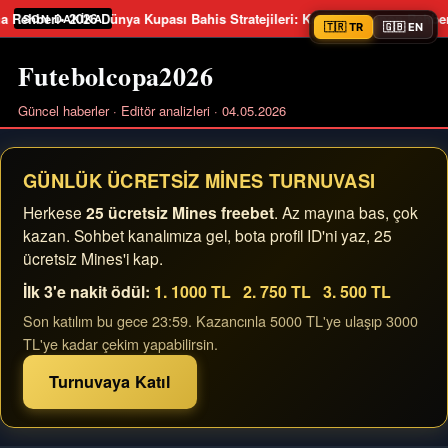
Rehberi
• 2026 Dünya Kupası Bahis Stratejileri: Kombine Kupon Rehberi
•
SON DAKİKA
🇹🇷 TR
🇬🇧 EN
Futebolcopa2026
Güncel haberler · Editör analizleri · 04.05.2026
GÜNLÜK ÜCRETSİZ MİNES TURNUVASI
Herkese
25 ücretsiz Mines freebet
. Az mayına bas, çok
kazan. Sohbet kanalımıza gel, bota profil ID'ni yaz, 25
ücretsiz Mines'i kap.
İlk 3'e nakit ödül:
1. 1000 TL
2. 750 TL
3. 500 TL
Son katılım bu gece 23:59. Kazancınla 5000 TL'ye ulaşıp 3000
TL'ye kadar çekim yapabilirsin.
Turnuvaya Katıl