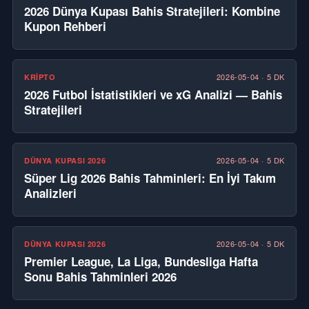
2026 Dünya Kupası Bahis Stratejileri: Kombine
Kupon Rehberi
2026-05-04 · 5 DK
KRIPTO
2026 Futbol İstatistikleri ve xG Analizi — Bahis
Stratejileri
2026-05-04 · 5 DK
DÜNYA KUPASI 2026
Süper Lig 2026 Bahis Tahminleri: En İyi Takım
Analizleri
2026-05-04 · 5 DK
DÜNYA KUPASI 2026
Premier League, La Liga, Bundesliga Hafta
Sonu Bahis Tahminleri 2026