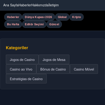
Ana Sayfa
Haberler
Hakkımızda
İletişim
Haberler
Dünya Kupası 2026
Global
Kripto
Bu Hafta
Editör Seçimi
Güncel
Kategoriler
Jogos de Casino
Jogos de Mesa
Casino ao Vivo
Bônus de Casino
Casino Móvel
Estratégias de Casino