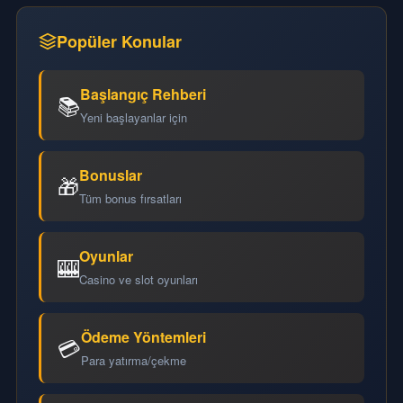
Popüler Konular
Başlangıç Rehberi
📚
Yeni başlayanlar için
Bonuslar
🎁
Tüm bonus fırsatları
Oyunlar
🎰
Casino ve slot oyunları
Ödeme Yöntemleri
💳
Para yatırma/çekme