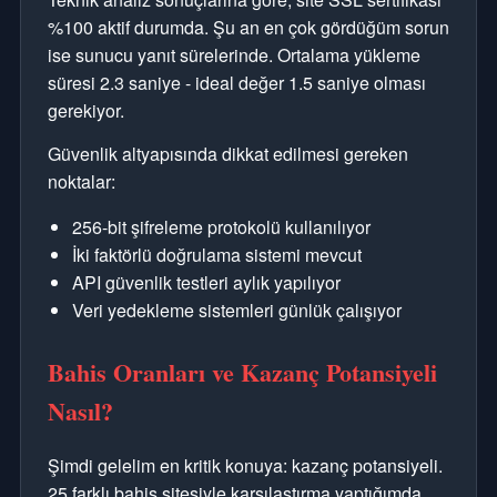
%100 aktif durumda. Şu an en çok gördüğüm sorun
ise sunucu yanıt sürelerinde. Ortalama yükleme
süresi 2.3 saniye - ideal değer 1.5 saniye olması
gerekiyor.
Güvenlik altyapısında dikkat edilmesi gereken
noktalar:
256-bit şifreleme protokolü kullanılıyor
İki faktörlü doğrulama sistemi mevcut
API güvenlik testleri aylık yapılıyor
Veri yedekleme sistemleri günlük çalışıyor
Bahis Oranları ve Kazanç Potansiyeli
Nasıl?
Şimdi gelelim en kritik konuya: kazanç potansiyeli.
25 farklı bahis sitesiyle karşılaştırma yaptığımda