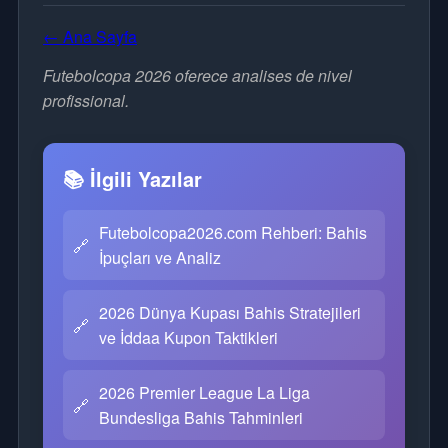
← Ana Sayfa
Futebolcopa 2026 oferece analises de nivel
profissional.
📚 İlgili Yazılar
Futebolcopa2026.com Rehberi: Bahis
🔗
İpuçları ve Analiz
2026 Dünya Kupası Bahis Stratejileri
🔗
ve İddaa Kupon Taktikleri
2026 Premier League La Liga
🔗
Bundesliga Bahis Tahminleri