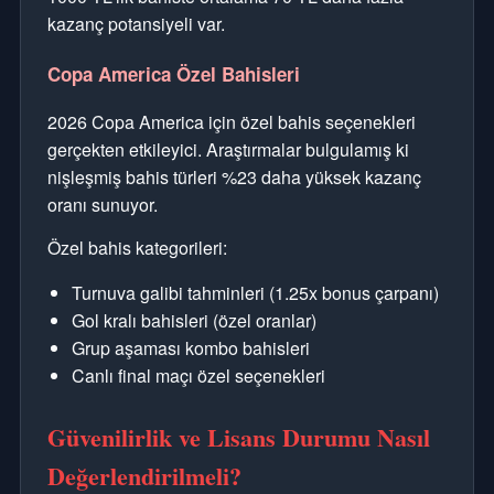
kazanç potansiyeli var.
Copa America Özel Bahisleri
2026 Copa America için özel bahis seçenekleri
gerçekten etkileyici. Araştırmalar bulgulamış ki
nişleşmiş bahis türleri %23 daha yüksek kazanç
oranı sunuyor.
Özel bahis kategorileri:
Turnuva galibi tahminleri (1.25x bonus çarpanı)
Gol kralı bahisleri (özel oranlar)
Grup aşaması kombo bahisleri
Canlı final maçı özel seçenekleri
Güvenilirlik ve Lisans Durumu Nasıl
Değerlendirilmeli?