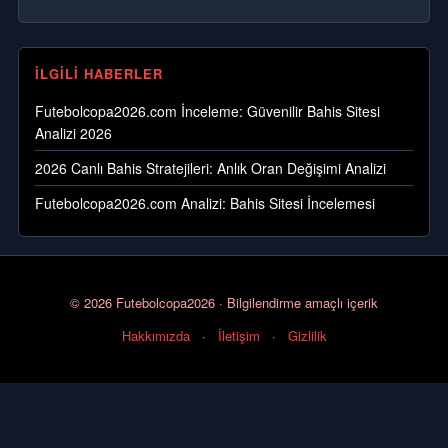
İLGILI HABERLER
Futebolcopa2026.com İnceleme: Güvenilir Bahis Sitesi
Analizi 2026
2026 Canlı Bahis Stratejileri: Anlık Oran Değişimi Analizi
Futebolcopa2026.com Analizi: Bahis Sitesi İncelemesi
© 2026 Futebolcopa2026 · Bilgilendirme amaçlı içerik
Hakkımızda
·
İletişim
·
Gizlilik