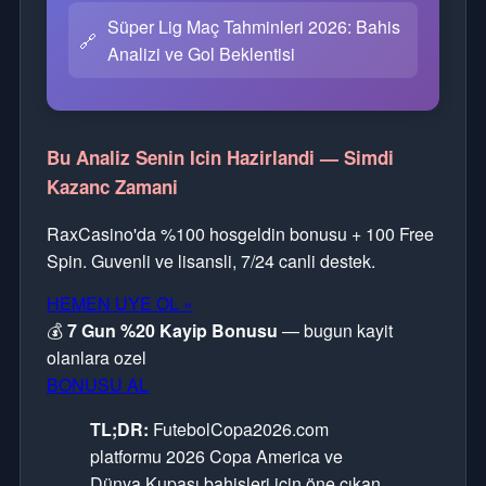
Süper Lig Maç Tahminleri 2026: Bahis
🔗
Analizi ve Gol Beklentisi
Bu Analiz Senin Icin Hazirlandi — Simdi
Kazanc Zamani
RaxCasino'da %100 hosgeldin bonusu + 100 Free
Spin. Guvenli ve lisansli, 7/24 canli destek.
HEMEN UYE OL »
💰
7 Gun %20 Kayip Bonusu
— bugun kayit
olanlara ozel
BONUSU AL
TL;DR:
FutebolCopa2026.com
platformu 2026 Copa America ve
Dünya Kupası bahisleri için öne çıkan