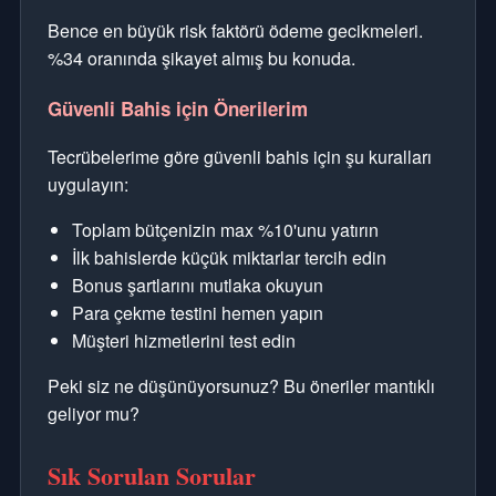
Bence en büyük risk faktörü ödeme gecikmeleri.
%34 oranında şikayet almış bu konuda.
Güvenli Bahis için Önerilerim
Tecrübelerime göre güvenli bahis için şu kuralları
uygulayın:
Toplam bütçenizin max %10'unu yatırın
İlk bahislerde küçük miktarlar tercih edin
Bonus şartlarını mutlaka okuyun
Para çekme testini hemen yapın
Müşteri hizmetlerini test edin
Peki siz ne düşünüyorsunuz? Bu öneriler mantıklı
geliyor mu?
Sık Sorulan Sorular