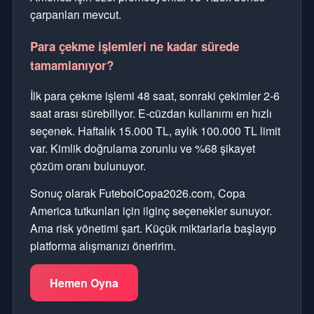
çarpanları mevcut.
Para çekme işlemleri ne kadar sürede
tamamlanıyor?
İlk para çekme işlemi 48 saat, sonraki çekimler 2-6
saat arası sürebiliyor. E-cüzdan kullanımı en hızlı
seçenek. Haftalık 15.000 TL, aylık 100.000 TL limit
var. Kimlik doğrulama zorunlu ve %68 şikayet
çözüm oranı bulunuyor.
Sonuç olarak FutebolCopa2026.com, Copa
America tutkunları için ilginç seçenekler sunuyor.
Ama risk yönetimi şart. Küçük miktarlarla başlayıp
platforma alışmanızı öneririm.
Hemen Oyna