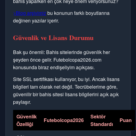
bahis yaparken en çok neye önem veriyorsunuz?
>Blog arşivimiz
bu konunun farklı boyutlarına
değinen yazılar içerir.
Güvenlik ve Lisans Durumu
Bak şu önemli: Bahis sitelerinde güvenlik her
şeyden önce gelir. Futebolcopa2026.com
konusunda biraz endişeliyim açıkçası.
Site SSL sertifikası kullanıyor, bu iyi. Ancak lisans
bilgileri tam olarak net değil. Tecrübelerime göre,
güvenilir bir bahis sitesi lisans bilgilerini açık açık
paylaşır.
Güvenlik
Sektör
Futebolcopa2026
Puan
Özelliği
Standardı