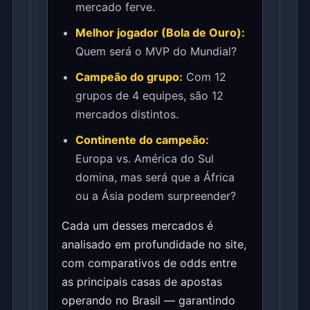
mercado ferve.
Melhor jogador (Bola de Ouro):
Quem será o MVP do Mundial?
Campeão do grupo:
Com 12
grupos de 4 equipes, são 12
mercados distintos.
Continente do campeão:
Europa vs. América do Sul
domina, mas será que a África
ou a Ásia podem surpreender?
Cada um desses mercados é
analisado em profundidade no site,
com comparativos de odds entre
as principais casas de apostas
operando no Brasil — garantindo