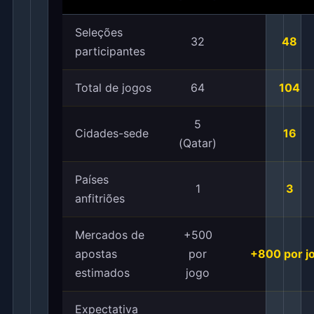
Seleções
32
48
participantes
Total de jogos
64
104
5
Cidades-sede
16
(Qatar)
Países
1
3
anfitriões
Mercados de
+500
apostas
por
+800 por j
estimados
jogo
Expectativa