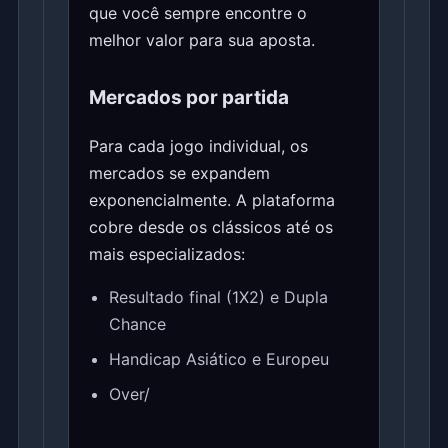
que você sempre encontre o
melhor valor para sua aposta.
Mercados por partida
Para cada jogo individual, os
mercados se expandem
exponencialmente. A plataforma
cobre desde os clássicos até os
mais especializados:
Resultado final (1X2) e Dupla
Chance
Handicap Asiático e Europeu
Over/