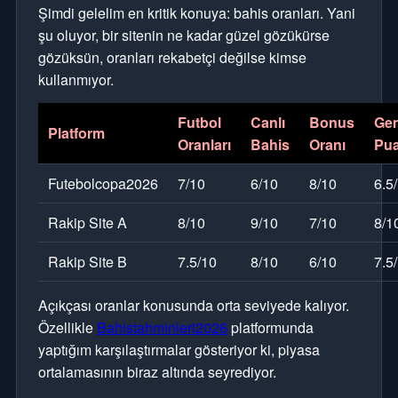
Şimdi gelelim en kritik konuya: bahis oranları. Yani
şu oluyor, bir sitenin ne kadar güzel gözükürse
gözüksün, oranları rekabetçi değilse kimse
kullanmıyor.
Futbol
Canlı
Bonus
Gen
Platform
Oranları
Bahis
Oranı
Pu
Futebolcopa2026
7/10
6/10
8/10
6.5
Rakip Site A
8/10
9/10
7/10
8/1
Rakip Site B
7.5/10
8/10
6/10
7.5
Açıkçası oranlar konusunda orta seviyede kalıyor.
Özellikle
Bahistahminleri2026
platformunda
yaptığım karşılaştırmalar gösteriyor ki, piyasa
ortalamasının biraz altında seyrediyor.