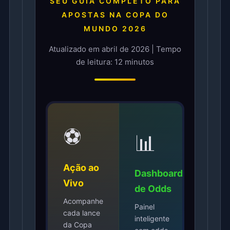
SEU GUIA COMPLETO PARA
APOSTAS NA COPA DO
MUNDO 2026
Atualizado em abril de 2026 | Tempo
de leitura: 12 minutos
⚽
📊
Ação ao
Dashboard
Vivo
de Odds
Acompanhe
Painel
cada lance
inteligente
da Copa