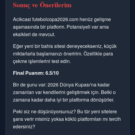
Sonuç ve Önerilerim
Acikcasi futebolcopa2026.com henüz gelişme
aşamasında bir platform. Potansiyeli var ama
eksikleri de mevcut.
Eğer yeni bir bahis sitesi deneyecekseniz, küçük
miktarlarla başlamanızı öneririm. Özellikle para
çekme işlemlerini test edin.
Final Puanım: 6.5/10
Bir de şunu var: 2026 Dünya Kupası'na kadar
zamanları var kendilerini geliştirmek için. Belki o
zamana kadar daha iyi bir platforma dönüşürler.
Peki siz ne düşünüyorsunuz? Bu tür yeni sitelere
şans verir misiniz yoksa köklü platformları mı tercih
edersiniz?