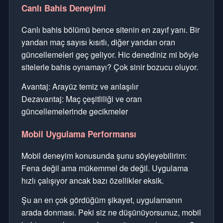
Canlı Bahis Deneyimi
Canlı bahis bölümü bence sitenin en zayıf yanı. Bir
yandan maç sayısı kısıtlı, diğer yandan oran
güncellemeleri geç geliyor. Hic denediniz mi böyle
sitelerle bahis oynamayı? Çok sinir bozucu oluyor.
Avantaj: Arayüz temiz ve anlaşılır
Dezavantaj: Maç çeşitliliği ve oran
güncellemelerinde gecikmeler
Mobil Uygulama Performansı
Mobil deneyim konusunda şunu söyleyebilirim:
Fena değil ama mükemmel de değil. Uygulama
hızlı çalışıyor ancak bazı özellikler eksik.
Şu an en çok gördüğüm şikayet, uygulamanın
arada donması. Peki siz ne düşünüyorsunuz, mobil