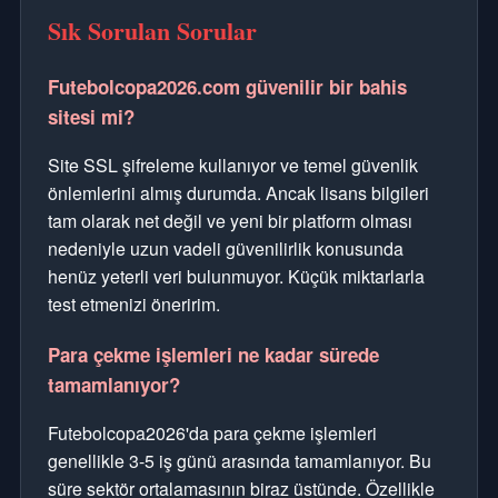
Sık Sorulan Sorular
Futebolcopa2026.com güvenilir bir bahis
sitesi mi?
Site SSL şifreleme kullanıyor ve temel güvenlik
önlemlerini almış durumda. Ancak lisans bilgileri
tam olarak net değil ve yeni bir platform olması
nedeniyle uzun vadeli güvenilirlik konusunda
henüz yeterli veri bulunmuyor. Küçük miktarlarla
test etmenizi öneririm.
Para çekme işlemleri ne kadar sürede
tamamlanıyor?
Futebolcopa2026'da para çekme işlemleri
genellikle 3-5 iş günü arasında tamamlanıyor. Bu
süre sektör ortalamasının biraz üstünde. Özellikle