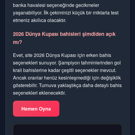
banka havalesi seçeneğinde gecikmeler
yaşanabiliyor. İlk çekiminizi küçük bir miktarla test
etmeniz akıllıca olacaktır.
2026 Dünya Kupası bahisleri şimdiden açık
mı?
Evet, site 2026 Dünya Kupası için erken bahis
seçenekleri sunuyor. Şampiyon tahminlerinden gol
krali bahislerine kadar çeşitli seçenekler mevcut.
Ancak oranlar henüz kesinleşmediği için değişiklik
gösterebilir. Turnuva yaklaştıkça daha detaylı bahis
seçenekleri eklenecektir.
Hemen Oyna