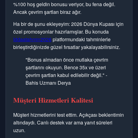
%100 hoş geldin bonusu veriyor, bu fena değil.
Ancak çevrim şartları biraz ağır.
Ha bir de şunu ekleyeyim: 2026 Dünya Kupası için
özel promosyonlar hazırlamışlar. Bu konuda
Iddaatahmin2026
platformundaki tahminlerle
birleştirdiğinizde güzel fırsatlar yakalayabilirsiniz.
"Bonus almadan önce mutlaka çevrim
şartlarını okuyun. Bence 35x ve üzeri
çevrim şartları kabul edilebilir değil." -
Bahis Uzmanı Derya
Müşteri Hizmetleri Kalitesi
Müşteri hizmetlerini test ettim. Açıkçası beklentimin
altındaydı. Canlı destek var ama yanıt süreleri
uzun.