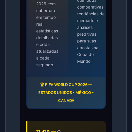
com odds
2026 com
comparativas,
cobertura
tendências de
em tempo
mercado e
real,
análises
estatísticas
preditivas
detalhadas
para suas
e odds
apostas na
atualizadas
Copa do
a cada
Mundo.
segundo.
🏆 FIFA WORLD CUP 2026 —
ESTADOS UNIDOS • MÉXICO •
CANADÁ
TL;DR —
O