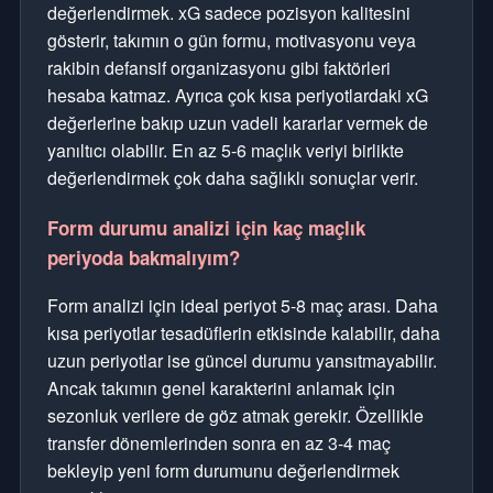
değerlendirmek. xG sadece pozisyon kalitesini
gösterir, takımın o gün formu, motivasyonu veya
rakibin defansif organizasyonu gibi faktörleri
hesaba katmaz. Ayrıca çok kısa periyotlardaki xG
değerlerine bakıp uzun vadeli kararlar vermek de
yanıltıcı olabilir. En az 5-6 maçlık veriyi birlikte
değerlendirmek çok daha sağlıklı sonuçlar verir.
Form durumu analizi için kaç maçlık
periyoda bakmalıyım?
Form analizi için ideal periyot 5-8 maç arası. Daha
kısa periyotlar tesadüflerin etkisinde kalabilir, daha
uzun periyotlar ise güncel durumu yansıtmayabilir.
Ancak takımın genel karakterini anlamak için
sezonluk verilere de göz atmak gerekir. Özellikle
transfer dönemlerinden sonra en az 3-4 maç
bekleyip yeni form durumunu değerlendirmek