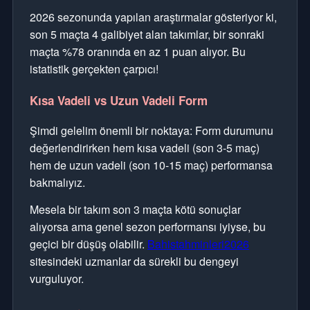
2026 sezonunda yapılan araştırmalar gösteriyor ki,
son 5 maçta 4 galibiyet alan takımlar, bir sonraki
maçta %78 oranında en az 1 puan alıyor. Bu
istatistik gerçekten çarpıcı!
Kısa Vadeli vs Uzun Vadeli Form
Şimdi gelelim önemli bir noktaya: Form durumunu
değerlendirirken hem kısa vadeli (son 3-5 maç)
hem de uzun vadeli (son 10-15 maç) performansa
bakmalıyız.
Mesela bir takım son 3 maçta kötü sonuçlar
alıyorsa ama genel sezon performansı iyiyse, bu
geçici bir düşüş olabilir.
Bahistahminleri2026
sitesindeki uzmanlar da sürekli bu dengeyi
vurguluyor.