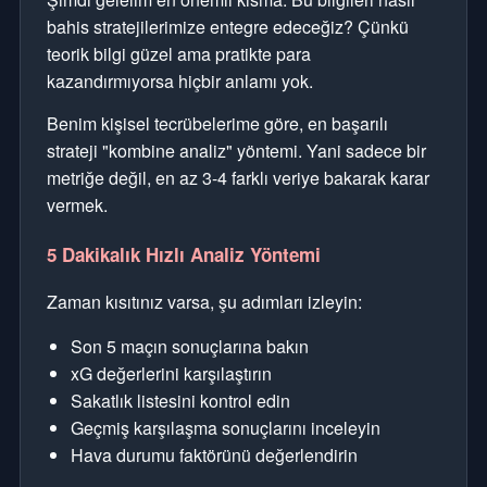
bahis stratejilerimize entegre edeceğiz? Çünkü
teorik bilgi güzel ama pratikte para
kazandırmıyorsa hiçbir anlamı yok.
Benim kişisel tecrübelerime göre, en başarılı
strateji "kombine analiz" yöntemi. Yani sadece bir
metriğe değil, en az 3-4 farklı veriye bakarak karar
vermek.
5 Dakikalık Hızlı Analiz Yöntemi
Zaman kısıtınız varsa, şu adımları izleyin:
Son 5 maçın sonuçlarına bakın
xG değerlerini karşılaştırın
Sakatlık listesini kontrol edin
Geçmiş karşılaşma sonuçlarını inceleyin
Hava durumu faktörünü değerlendirin