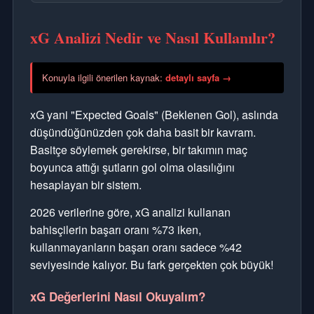
xG Analizi Nedir ve Nasıl Kullanılır?
Konuyla ilgili önerilen kaynak:
detaylı sayfa →
xG yani "Expected Goals" (Beklenen Gol), aslında
düşündüğünüzden çok daha basit bir kavram.
Basitçe söylemek gerekirse, bir takımın maç
boyunca attığı şutların gol olma olasılığını
hesaplayan bir sistem.
2026 verilerine göre, xG analizi kullanan
bahisçilerin başarı oranı %73 iken,
kullanmayanların başarı oranı sadece %42
seviyesinde kalıyor. Bu fark gerçekten çok büyük!
xG Değerlerini Nasıl Okuyalım?