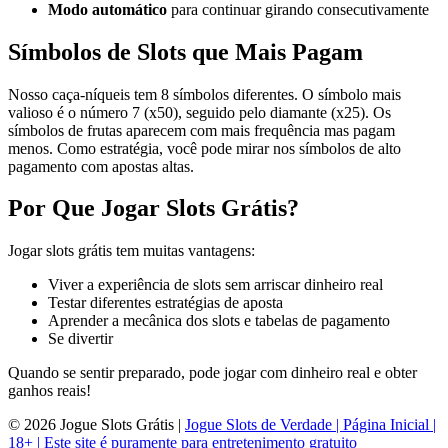
Modo automático
para continuar girando consecutivamente
Símbolos de Slots que Mais Pagam
Nosso caça-níqueis tem 8 símbolos diferentes. O símbolo mais
valioso é o número 7 (x50), seguido pelo diamante (x25). Os
símbolos de frutas aparecem com mais frequência mas pagam
menos. Como estratégia, você pode mirar nos símbolos de alto
pagamento com apostas altas.
Por Que Jogar Slots Grátis?
Jogar slots grátis tem muitas vantagens:
Viver a experiência de slots sem arriscar dinheiro real
Testar diferentes estratégias de aposta
Aprender a mecânica dos slots e tabelas de pagamento
Se divertir
Quando se sentir preparado, pode jogar com dinheiro real e obter
ganhos reais!
© 2026 Jogue Slots Grátis |
Jogue Slots de Verdade |
Página Inicial |
18+ | Este site é puramente para entretenimento gratuito