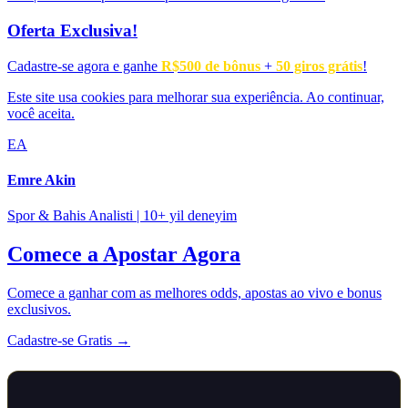
Oferta Exclusiva!
Cadastre-se agora e ganhe
R$500 de bônus
+
50 giros grátis
!
Este site usa cookies para melhorar sua experiência. Ao continuar,
você aceita.
EA
Emre Akin
Spor & Bahis Analisti | 10+ yil deneyim
Comece a Apostar Agora
Comece a ganhar com as melhores odds, apostas ao vivo e bonus
exclusivos.
Cadastre-se Gratis →