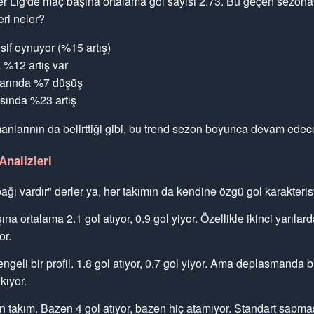
 Lig'de maç başına ortalama gol sayısı 2.73. Bu geçen sezona
eri neler?
sif oynuyor (%15 artış)
 %12 artış var
larında %7 düşüş
ısında %23 artış
nlarının da belirttiği gibi, bu trend sezon boyunca devam edec
Analizleri
ağı vardır" derler ya, her takımın da kendine özgü gol karakterist
a ortalama 2.1 gol atıyor, 0.9 gol yiyor. Özellikle ikinci yarılard
or.
geli bir profil. 1.8 gol atıyor, 0.7 gol yiyor. Ama deplasmanda 
ıkıyor.
 takım. Bazen 4 gol atıyor, bazen hiç atamıyor. Standart sapma