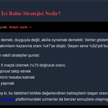
İyi Bahis Stratejisi Nedir?
kaynak:
detaylı sayfa →
i demek, duyguyla değil, akılla oynamak demektir. Veriler gösteri
takımların kazanma oranı %47'ye düştü. Geçen sene %52'ydi bu
etkili stratejiler şunlar:
 5 maçta izlemek (%73 doğruluk oranı)
i güncel takip etmek
örünü hesaba katmak
i yapmak
ş ki, bu faktörleri birlikte değerlendiren bahisçilerin başarı ora
nrehberi
platformundaki uzmanlar da benzer sonuçlara ulaşmı