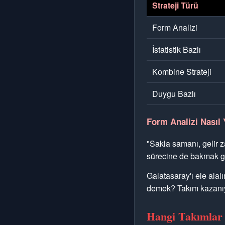
Strateji Türü
Form Analizi
İstatistik Bazlı
Kombine Strateji
Duygu Bazlı
Form Analizi Nasıl 
"Sakla samanı, gelir z
sürecine de bakmak ge
Galatasaray'ı ele alal
demek? Takım kazanıy
Hangi Takımlar 