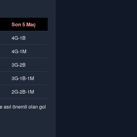
Son 5 Maç
4G-1B
4G-1M
3G-2B
3G-1B-1M
2G-2B-1M
 asıl önemli olan gol