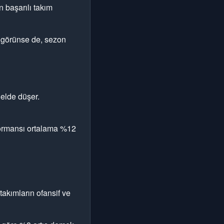
 başarılı takım
 görünse de, sezon
elde düşer.
rformansı ortalama %12
takımların ofansif ve