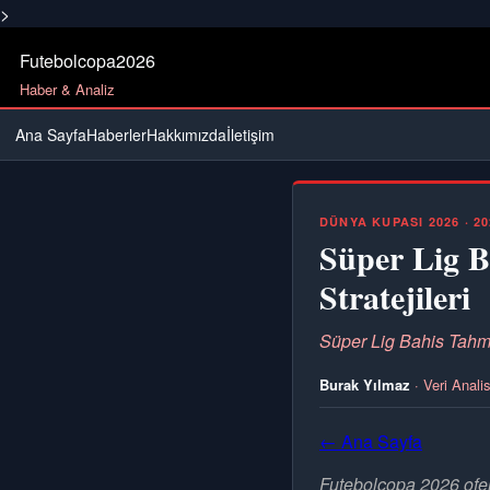
>
Futebolcopa2026
Haber & Analiz
Ana Sayfa
Haberler
Hakkımızda
İletişim
DÜNYA KUPASI 2026 · 20
Süper Lig B
Stratejileri
Süper Lig Bahis Tahmi
Burak Yılmaz
· Veri Anali
← Ana Sayfa
Futebolcopa 2026 ofer