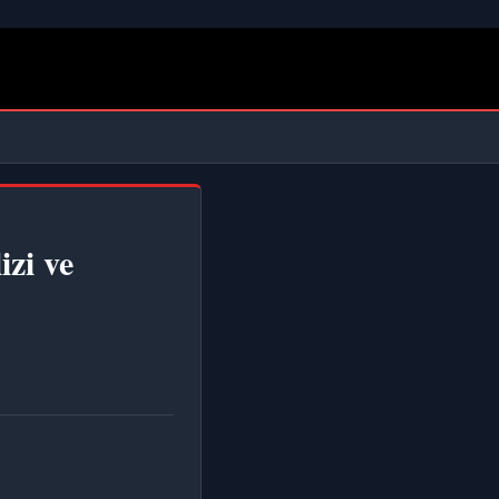
zi ve