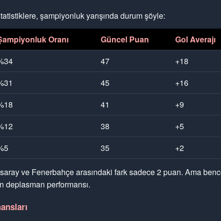
tatistiklere, şampiyonluk yarışında durum şöyle:
Şampiyonluk Oranı
Güncel Puan
Gol Averajı
%34
47
+18
%31
45
+16
%18
41
+9
%12
38
+5
%5
35
+2
asaray ve Fenerbahçe arasındaki fark sadece 2 puan. Ama bence
rın deplasman performansı.
ansları