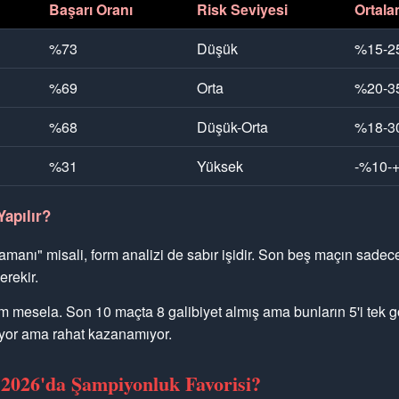
Başarı Oranı
Risk Seviyesi
Ortal
%73
Düşük
%15-2
%69
Orta
%20-3
%68
Düşük-Orta
%18-3
%31
Yüksek
-%10-
Yapılır?
amanı" misali, form analizi de sabır işidir. Son beş maçın sade
rekir.
ım mesela. Son 10 maçta 8 galibiyet almış ama bunların 5'i tek g
or ama rahat kazanamıyor.
2026'da Şampiyonluk Favorisi?