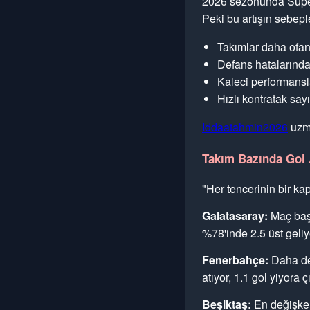
2026 sezonunda Süper
Peki bu artışın sebepl
Takımlar daha ofan
Defans hatalarında
Kaleci performans
Hızlı kontratak say
Iddaatahmin2026
uzma
Takım Bazında Gol 
"Her tencerinin bir kap
Galatasaray:
Maç başın
%78'inde 2.5 üst geliy
Fenerbahçe:
Daha den
atıyor, 1.1 gol yiyora ç
Beşiktaş:
En değişken