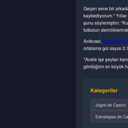
Geçen sene bir arkadaş
kaybediyorum." Yıllar
şunu söylemiştim: "Kum
futbolun derinliklerin
Acikcasi,
Bahistahmin
ortalama gol sayısı 2.
"Acele işe şeytan karış
gördüğüm en büyük hat
Kategoriler
Jogos de Casino
Estratégias de Ca