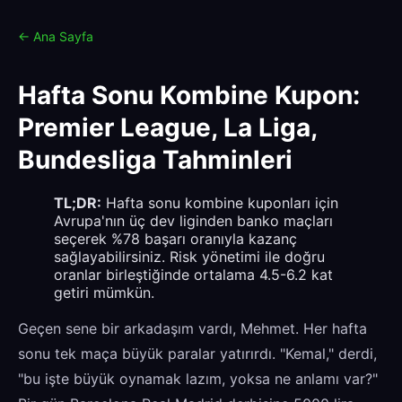
← Ana Sayfa
Hafta Sonu Kombine Kupon:
Premier League, La Liga,
Bundesliga Tahminleri
TL;DR:
Hafta sonu kombine kuponları için
Avrupa'nın üç dev liginden banko maçları
seçerek %78 başarı oranıyla kazanç
sağlayabilirsiniz. Risk yönetimi ile doğru
oranlar birleştiğinde ortalama 4.5-6.2 kat
getiri mümkün.
Geçen sene bir arkadaşım vardı, Mehmet. Her hafta
sonu tek maça büyük paralar yatırırdı. "Kemal," derdi,
"bu işte büyük oynamak lazım, yoksa ne anlamı var?"