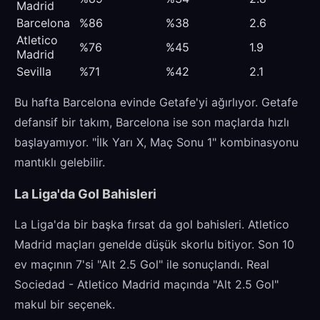
Madrid
Barcelona
%86
%38
2.6
Atletico
%76
%45
1.9
Madrid
Sevilla
%71
%42
2.1
Bu hafta Barcelona evinde Getafe'yi ağırlıyor. Getafe
defansif bir takım, Barcelona ise son maçlarda hızlı
başlayamıyor. "İlk Yarı X, Maç Sonu 1" kombinasyonu
mantıklı gelebilir.
La Liga'da Gol Bahisleri
La Liga'da bir başka fırsat da gol bahisleri. Atletico
Madrid maçları genelde düşük skorlu bitiyor. Son 10
ev maçının 7'si "Alt 2.5 Gol" ile sonuçlandı. Real
Sociedad - Atletico Madrid maçında "Alt 2.5 Gol"
makul bir seçenek.