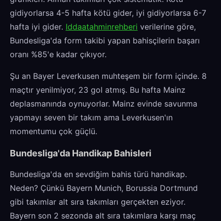
gidiyorlarsa 4-5 hafta kötü gider, iyi gidiyorlarsa 6-7
hafta iyi gider.
Iddaatahminrehberi
verilerine göre,
Bundesliga'da form takibi yapan bahisçilerin başarı
oranı %85'e kadar çıkıyor.
Şu an Bayer Leverkusen muhteşem bir form içinde. 8
maçtır yenilmiyor, 23 gol atmış. Bu hafta Mainz
deplasmanında oynuyorlar. Mainz evinde savunma
yapmayı seven bir takım ama Leverkusen'ın
momentumu çok güçlü.
Bundesliga'da Handikap Bahisleri
Bundesliga'da en sevdiğim bahis türü handikap.
Neden? Çünkü Bayern Munich, Borussia Dortmund
gibi takımlar alt sıra takımları gerçekten eziyor.
Bayern son 2 sezonda alt sıra takımlara karşı maç