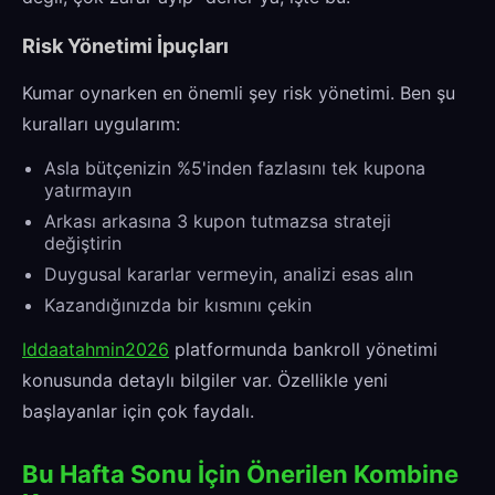
Risk Yönetimi İpuçları
Kumar oynarken en önemli şey risk yönetimi. Ben şu
kuralları uygularım:
Asla bütçenizin %5'inden fazlasını tek kupona
yatırmayın
Arkası arkasına 3 kupon tutmazsa strateji
değiştirin
Duygusal kararlar vermeyin, analizi esas alın
Kazandığınızda bir kısmını çekin
Iddaatahmin2026
platformunda bankroll yönetimi
konusunda detaylı bilgiler var. Özellikle yeni
başlayanlar için çok faydalı.
Bu Hafta Sonu İçin Önerilen Kombine