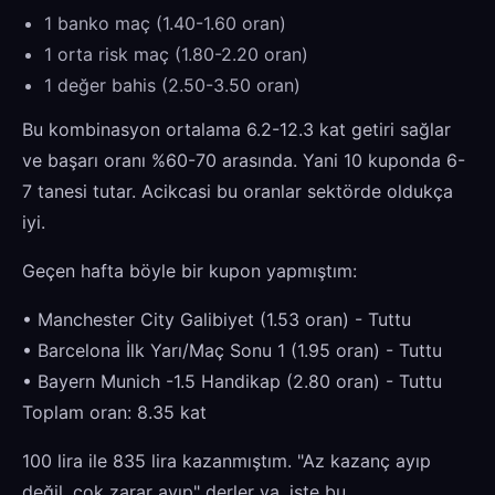
1 banko maç (1.40-1.60 oran)
1 orta risk maç (1.80-2.20 oran)
1 değer bahis (2.50-3.50 oran)
Bu kombinasyon ortalama 6.2-12.3 kat getiri sağlar
ve başarı oranı %60-70 arasında. Yani 10 kuponda 6-
7 tanesi tutar. Acikcasi bu oranlar sektörde oldukça
iyi.
Geçen hafta böyle bir kupon yapmıştım:
• Manchester City Galibiyet (1.53 oran) - Tuttu
• Barcelona İlk Yarı/Maç Sonu 1 (1.95 oran) - Tuttu
• Bayern Munich -1.5 Handikap (2.80 oran) - Tuttu
Toplam oran: 8.35 kat
100 lira ile 835 lira kazanmıştım. "Az kazanç ayıp
değil, çok zarar ayıp" derler ya, işte bu.