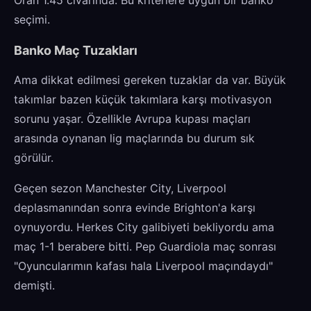
seçimi.
Banko Maç Tuzakları
Ama dikkat edilmesi gereken tuzaklar da var. Büyük
takımlar bazen küçük takımlara karşı motivasyon
sorunu yaşar. Özellikle Avrupa kupası maçları
arasında oynanan lig maçlarında bu durum sık
görülür.
Geçen sezon Manchester City, Liverpool
deplasmanından sonra evinde Brighton'a karşı
oynuyordu. Herkes City galibiyeti bekliyordu ama
maç 1-1 berabere bitti. Pep Guardiola maç sonrası
"Oyuncularımın kafası hala Liverpool maçındaydı"
demişti.