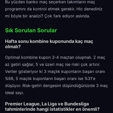
Bu yüzden banko maç seçerken takımların maç
programını da kontrol etmek gerekir. Hic denediniz
mi böyle bir analizi? Çok fark ediyor aslında.
Sık Sorulan Sorular
Hafta sonu kombine kuponunda kaç maç
olmalı?
Optimal kombine kupon 3-4 maçtan oluşmalı. 2 maç
az getiri sağlar, 5 ve üzeri maç ise riski çok artırır.
Veriler gösteriyor ki 3 maçlık kuponların başarı oranı
%68, 5 maçlık kuponların başarı oranı ise %31'e
düşüyor. Risk-getiri dengesini düşündüğünüzde 3 maç
ideal sayı.
Premier League, La Liga ve Bundesliga
tahminlerinde hangi istatistikler en önemli?