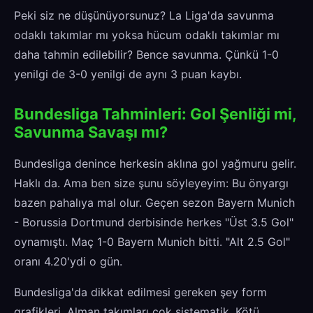
Peki siz ne düşünüyorsunuz? La Liga'da savunma
odaklı takımlar mı yoksa hücum odaklı takımlar mı
daha tahmin edilebilir? Bence savunma. Çünkü 1-0
yenilgi de 3-0 yenilgi de aynı 3 puan kaybı.
Bundesliga Tahminleri: Gol Şenliği mi,
Savunma Savaşı mı?
Bundesliga denince herkesin aklına gol yağmuru gelir.
Haklı da. Ama ben size şunu söyleyeyim: Bu önyargı
bazen pahalıya mal olur. Geçen sezon Bayern Munich
- Borussia Dortmund derbisinde herkes "Üst 3.5 Gol"
oynamıştı. Maç 1-0 Bayern Munich bitti. "Alt 2.5 Gol"
oranı 4.20'ydi o gün.
Bundesliga'da dikkat edilmesi gereken şey form
grafikleri. Alman takımları çok sistematik. Kötü