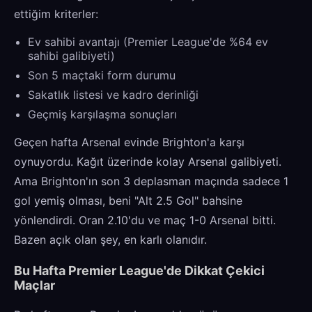
ettiğim kriterler:
Ev sahibi avantajı (Premier League'de %64 ev
sahibi galibiyeti)
Son 5 maçtaki form durumu
Sakatlık listesi ve kadro derinliği
Geçmiş karşılaşma sonuçları
Geçen hafta Arsenal evinde Brighton'a karşı
oynuyordu. Kağıt üzerinde kolay Arsenal galibiyeti.
Ama Brighton'ın son 3 deplasman maçında sadece 1
gol yemiş olması, beni "Alt 2.5 Gol" bahsine
yönlendirdi. Oran 2.10'du ve maç 1-0 Arsenal bitti.
Bazen açık olan şey, en karlı olanıdır.
Bu Hafta Premier League'de Dikkat Çekici
Maçlar