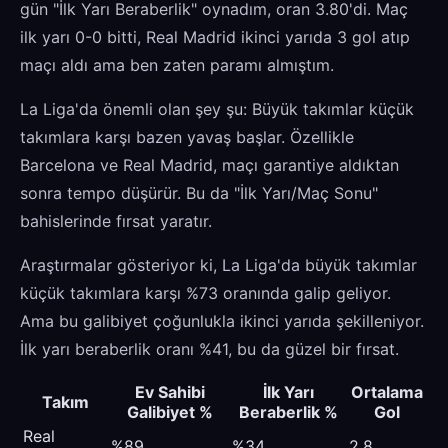
gün "İlk Yarı Beraberlik" oynadım, oran 3.80'di. Maç
ilk yarı 0-0 bitti, Real Madrid ikinci yarıda 3 gol atıp
maçı aldı ama ben zaten paramı almıştım.
La Liga'da önemli olan şey şu: Büyük takımlar küçük
takımlara karşı bazen yavaş başlar. Özellikle
Barcelona ve Real Madrid, maçı garantiye aldıktan
sonra tempo düşürür. Bu da "İlk Yarı/Maç Sonu"
bahislerinde fırsat yaratır.
Araştırmalar gösteriyor ki, La Liga'da büyük takımlar
küçük takımlara karşı %73 oranında galip geliyor.
Ama bu galibiyet çoğunlukla ikinci yarıda şekilleniyor.
İlk yarı beraberlik oranı %41, bu da güzel bir fırsat.
Ev Sahibi
İlk Yarı
Ortalama
Takım
Galibiyet %
Beraberlik %
Gol
Real
%89
%34
2.8