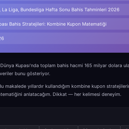
 La Liga, Bundesliga Hafta Sonu Bahis Tahminleri 2026
sı Bahis Stratejileri: Kombine Kupon Matematiği
26
Dünya Kupası'nda toplam bahis hacmi 165 milyar dolara ul
eriler bunu gösteriyor.
 Bu makalede yıllardır kullandığım kombine kupon stratejileri
matematiğini anlatacağım. Dikkat — her kelimesi deneyim.