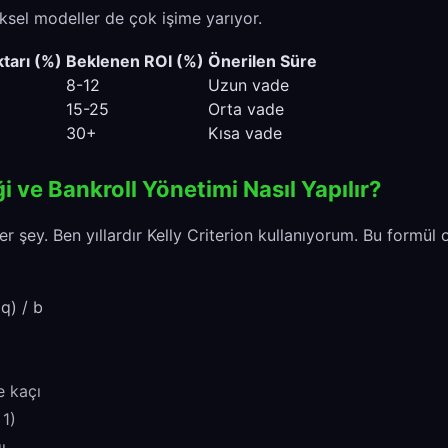
iksel modeller de çok işime yarıyor.
tarı (%)
Beklenen ROI (%)
Önerilen Süre
8-12
Uzun vade
15-25
Orta vade
30+
Kısa vade
 ve Bankroll Yönetimi Nasıl Yapılır?
 şey. Ben yıllardır Kelly Criterion kullanıyorum. Bu formül 
 q) / b
e kaçı
 1)
ı