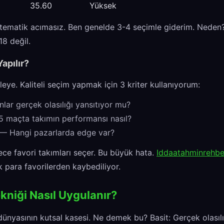
35.60
Yüksek
ematik acımasız. Ben genelde 3-4 seçimle giderim. Neden
18 değil.
Yapılır?
leye. Kaliteli seçim yapmak için 3 kriter kullanıyorum:
ar gerçek olasılığı yansıtıyor mu?
 maçta takımın performansı nasıl?
— Hangi pazarlarda edge var?
ece favori takımları seçer. Bu büyük hata.
Iddaatahminrehbe
para favorilerden kaybediliyor.
kniği Nasıl Uygulanır?
dünyasının kutsal kasesi. Ne demek bu? Basit: Gerçek olasıl