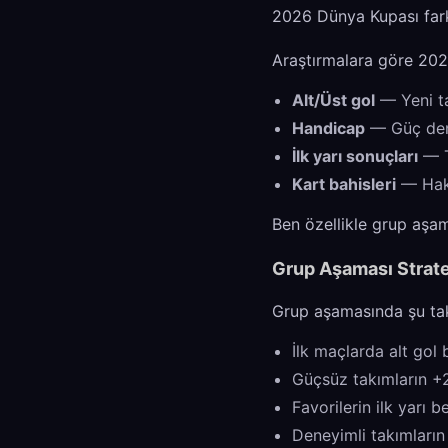
2026 Dünya Kupası fark
Araştırmalara göre 2026
Alt/Üst gol
— Yeni ta
Handicap
— Güç den
İlk yarı sonuçları
— T
Kart bahisleri
— Hake
Ben özellikle grup aşam
Grup Aşaması Stratej
Grup aşamasında şu tak
İlk maçlarda alt gol 
Güçsüz takımların +2
Favorilerin ilk yarı b
Deneyimli takımların