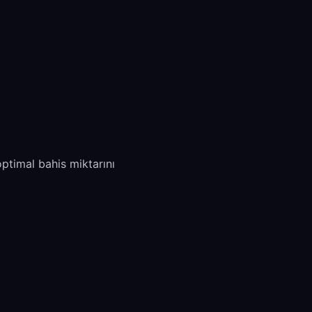
optimal bahis miktarını