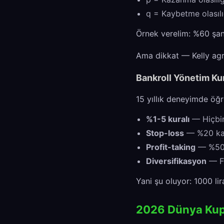
q = Kaybetme olasılığ
Örnek verelim: %60 şans
Ama dikkat — Kelly agre
Bankroll Yönetim Kur
15 yıllık deneyimde öğr
%1-5 kuralı
— Hiçbir 
Stop-loss
— %20 kay
Profit-taking
— %50 k
Diversifikasyon
— Fa
Yani şu oluyor: 1000 li
2026 Dünya Kupas