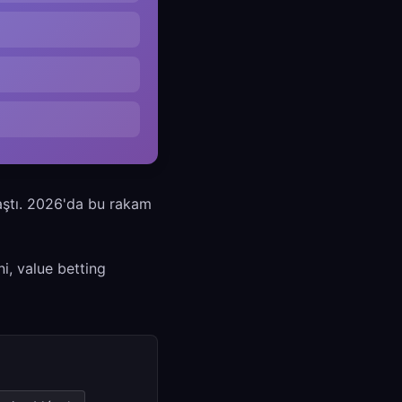
aştı. 2026'da bu rakam
ni, value betting