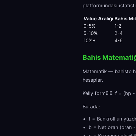
platformundaki istatist
Value Aralığı
Bahis Mik
0-5%
1-2
5-10%
2-4
10%+
4-6
Bahis Matematiği
Matematik — bahiste her
hesaplar.
Kelly formülü: f = (bp -
Burada:
f = Bankroll'un yüzd
b = Net oran (oran -
p = Kazanma olasılığ