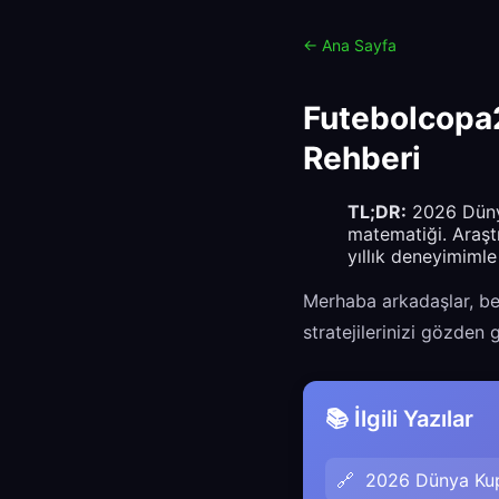
← Ana Sayfa
Futebolcopa2
Rehberi
TL;DR:
2026 Dünya
matematiği. Araştı
yıllık deneyimimle
Merhaba arkadaşlar, be
stratejilerinizi gözde
📚 İlgili Yazılar
🔗
2026 Dünya Kupa