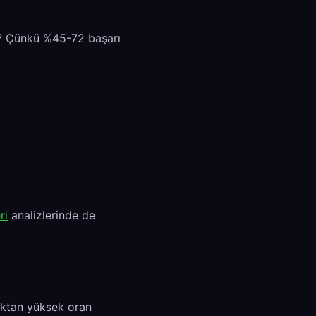
? Çünkü %45-72 başarı
ri
analizlerinde de
ıktan yüksek oran