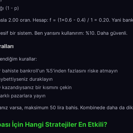
ı (1 - p)
la 2.00 oran. Hesap: f = (1×0.6 - 0.4) / 1 = 0.20. Yani bank
sif bir sistem. Ben yarısını kullanırım: %10. Daha güvenli.
alları
endiğim kurallar:
bahiste bankroll'un %5'inden fazlasını riske atmayın
bettiyseniz duraklayın
azandıysanız bir kısmını çekin
rklı pazarlara yayın
ranız varsa, maksimum 50 lira bahis. Kombinede daha da dikk
ı İçin Hangi Stratejiler En Etkili?