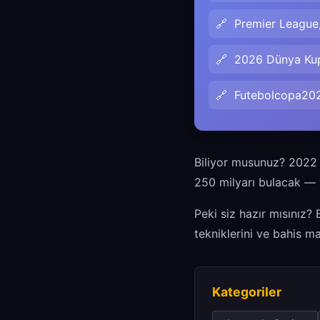
🔗
Premier League,
🔗
2026 Dünya Kupa
🔗
Futebolcopa20
Biliyor musunuz? 2022 
250 milyarı bulacak — v
Peki siz hazır mısınız?
tekniklerini ve bahis 
Kategoriler