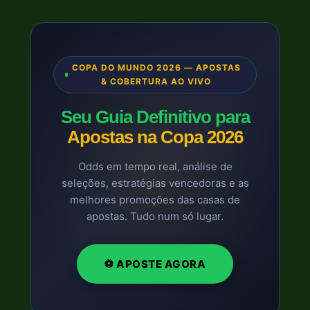
COPA DO MUNDO 2026 — APOSTAS
& COBERTURA AO VIVO
Seu Guia Definitivo para
Apostas na Copa 2026
Odds em tempo real, análise de
seleções, estratégias vencedoras e as
melhores promoções das casas de
apostas. Tudo num só lugar.
⚽ APOSTE AGORA