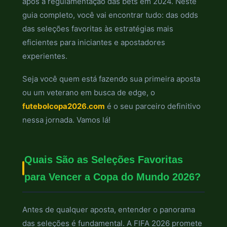
após a regulamentação das bets em 2024. Neste
guia completo, você vai encontrar tudo: das odds
das seleções favoritas às estratégias mais
eficientes para iniciantes e apostadores
experientes.
Seja você quem está fazendo sua primeira aposta
ou um veterano em busca de edge, o
futebolcopa2026.com
é o seu parceiro definitivo
nessa jornada. Vamos lá!
Quais São as Seleções Favoritas
para Vencer a Copa do Mundo 2026?
Antes de qualquer aposta, entender o panorama
das seleções é fundamental. A FIFA 2026 promete