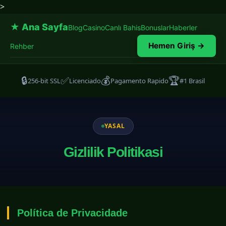
>
★ Ana Sayfa
Blog
Casino
Canlı Bahis
Bonuslar
Haberler
Hemen Giriş →
Rehber
🔒
✅
💰
🏆
256-bit SSL
Licenciado
Pagamento Rapido
#1 Brasil
YASAL
Gizlilik Politikasi
Política de Privacidade