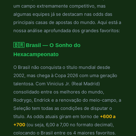
um campo extremamente competitivo, mas
algumas equipes já se destacam nas odds das
principais casas de apostas do mundo. Aqui está a
nossa análise aprofundada dos grandes favoritos:
🇧🇷 Brasil — O Sonho do
Hexacampeonato
O Brasil não conquista o título mundial desde
2002, mas chega à Copa 2026 com uma geração
talentosa. Com Vinicius Jr. (Real Madrid)
consolidado entre os melhores do mundo,
Rodrygo, Endrick e a renovação do meio-campo, a
Seleção tem todas as condições de disputar o
título. As odds atuais giram em torno de
+600 a
+700
(ou seja, 6,00 a 7,00 no formato decimal),
colocando o Brasil entre os 4 maiores favoritos.